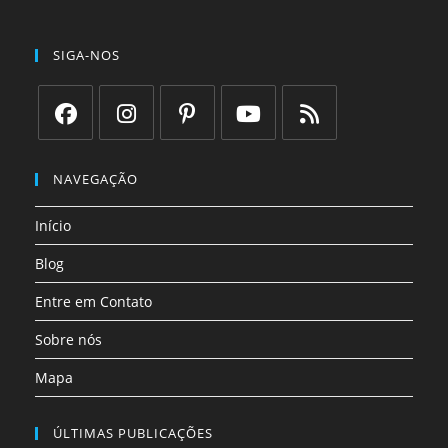
SIGA-NOS
Abre
Abre
Abre
Abre
Abre
em
em
em
em
em
NAVEGAÇÃO
uma
uma
uma
uma
uma
Início
nova
nova
nova
nova
nova
aba
aba
aba
aba
aba
Blog
Entre em Contato
Sobre nós
Mapa
ÚLTIMAS PUBLICAÇÕES