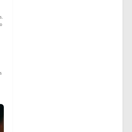
s.
po
s