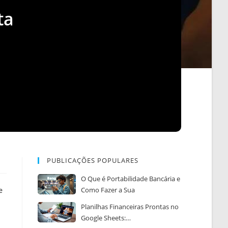
ta
PUBLICAÇÕES POPULARES
O Que é Portabilidade Bancária e
e
Como Fazer a Sua
Planilhas Financeiras Prontas no
Google Sheets:…