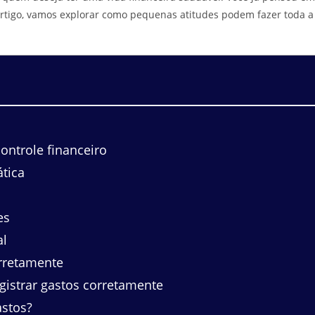
rtigo, vamos explorar como pequenas atitudes podem fazer toda a
ntrole financeiro
tica
es
al
rretamente
istrar gastos corretamente
astos?