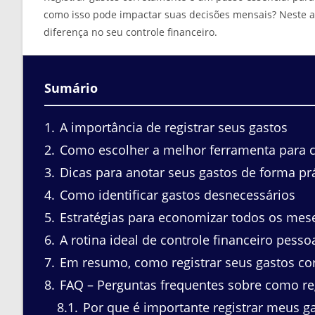
como isso pode impactar suas decisões mensais? Neste a
diferença no seu controle financeiro.
Sumário
1
A importância de registrar seus gastos
2
Como escolher a melhor ferramenta para co
3
Dicas para anotar seus gastos de forma prá
4
Como identificar gastos desnecessários
5
Estratégias para economizar todos os mes
6
A rotina ideal de controle financeiro pesso
7
Em resumo, como registrar seus gastos co
8
FAQ – Perguntas frequentes sobre como reg
8.1
Por que é importante registrar meus g