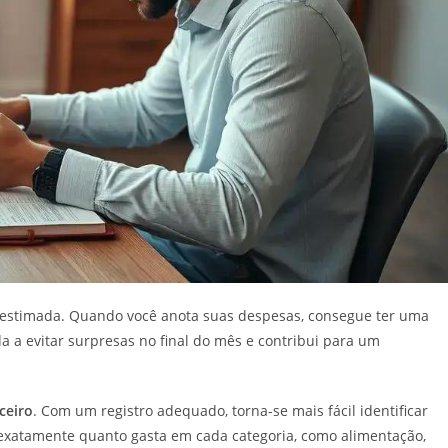
estimada. Quando você anota suas despesas, consegue ter uma
da a evitar surpresas no final do mês e contribui para um
ceiro
. Com um registro adequado, torna-se mais fácil identificar
exatamente quanto gasta em cada categoria, como alimentação,