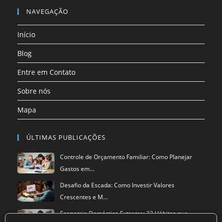
em
em
em
em
em
NAVEGAÇÃO
uma
uma
uma
uma
uma
Início
nova
nova
nova
nova
nova
aba
aba
aba
aba
aba
Blog
Entre em Contato
Sobre nós
Mapa
ÚLTIMAS PUBLICAÇÕES
Controle de Orçamento Familiar: Como Planejar
Gastos em…
Desafio da Escada: Como Investir Valores
Crescentes e M…
Economia Doméstica Extrema: 32 Hábitos que