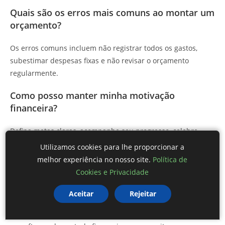
Quais são os erros mais comuns ao montar um
orçamento?
Os erros comuns incluem não registrar todos os gastos,
subestimar despesas fixas e não revisar o orçamento
regularmente.
Como posso manter minha motivação
financeira?
Defina metas claras, acompanhe seu progresso, celebre
pequenas conquistas e envolva-se em comunidades de
Utilizamos cookies para lhe proporcionar a
finanças para aumentar sua motivação.
melhor experiência no nosso site.
Política de
Cookies e Privacidade
Que ferramentas posso usar para controlar
meus gastos?
Aceitar
Rejeitar
Você pode usar planilhas, aplicativos de finanças pessoais