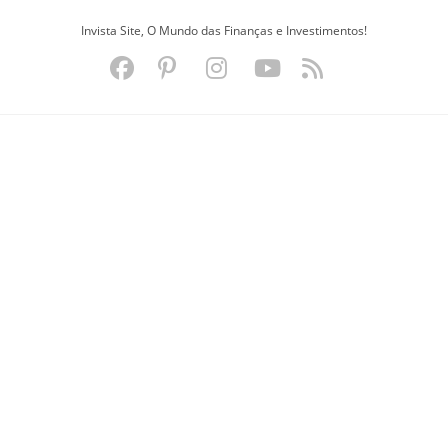
Ir
Invista Site, O Mundo das Finanças e Investimentos!
para
o
conteúdo