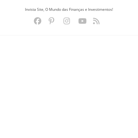
Ir
Invista Site, O Mundo das Finanças e Investimentos!
para
o
conteúdo