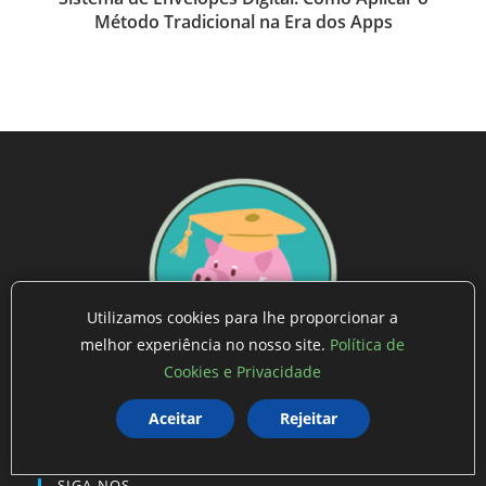
Método Tradicional na Era dos Apps
Utilizamos cookies para lhe proporcionar a
melhor experiência no nosso site.
Política de
Cookies e Privacidade
INVISTA SITE
O MUNDO DAS FINANÇAS E INVESTIMENTOS!
Aceitar
Rejeitar
SIGA-NOS