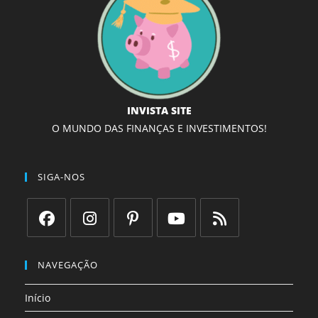
INVISTA SITE
O MUNDO DAS FINANÇAS E INVESTIMENTOS!
SIGA-NOS
Abre
Abre
Abre
Abre
Abre
em
em
em
em
em
NAVEGAÇÃO
uma
uma
uma
uma
uma
Início
nova
nova
nova
nova
nova
aba
aba
aba
aba
aba