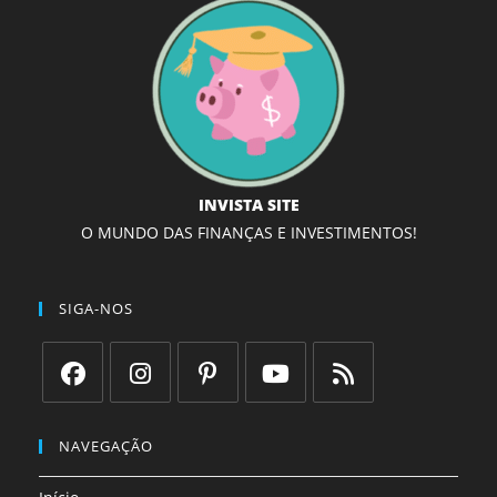
INVISTA SITE
O MUNDO DAS FINANÇAS E INVESTIMENTOS!
SIGA-NOS
Abre
Abre
Abre
Abre
Abre
em
em
em
em
em
NAVEGAÇÃO
uma
uma
uma
uma
uma