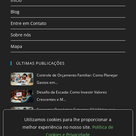
Início
nova
nova
nova
nova
nova
aba
aba
aba
aba
aba
Blog
Entre em Contato
Sobre nós
Mapa
ÚLTIMAS PUBLICAÇÕES
Controle de Orçamento Familiar: Como Planejar
Gastos em…
Desafio da Escada: Como Investir Valores
Crescentes e M…
Economia Doméstica Extrema: 32 Hábitos que
Reduzem Dras…
Utilizamos cookies para lhe proporcionar a
melhor experiência no nosso site.
Política de
Cookies e Privacidade