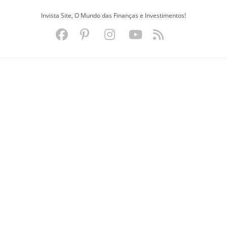
Ir
Invista Site, O Mundo das Finanças e Investimentos!
para
o
conteúdo