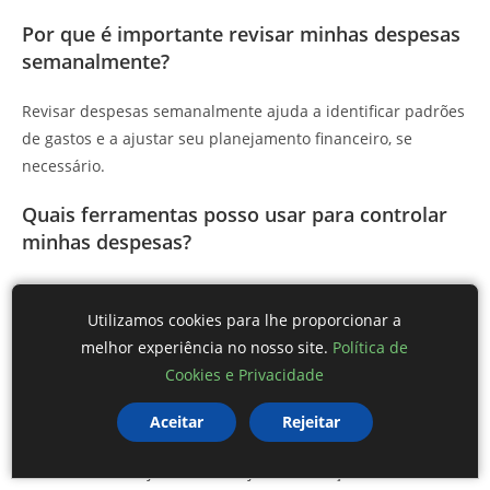
Por que é importante revisar minhas despesas
semanalmente?
Revisar despesas semanalmente ajuda a identificar padrões
de gastos e a ajustar seu planejamento financeiro, se
necessário.
Quais ferramentas posso usar para controlar
minhas despesas?
Você pode usar aplicativos de finanças, planilhas,
calculadoras de orçamento e sites de finanças pessoais.
Utilizamos cookies para lhe proporcionar a
melhor experiência no nosso site.
Política de
Qual a importância de registrar despesas
Cookies e Privacidade
diárias?
Aceitar
Rejeitar
Registrar despesas diárias fornece uma visão clara do seu
fluxo de caixa e ajuda a fazer ajustes no orçamento