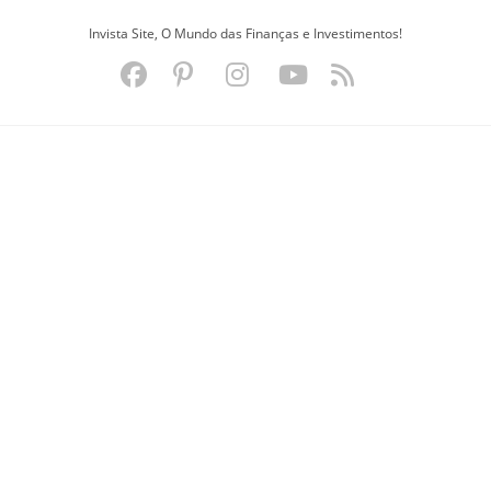
Ir
Invista Site, O Mundo das Finanças e Investimentos!
para
o
conteúdo