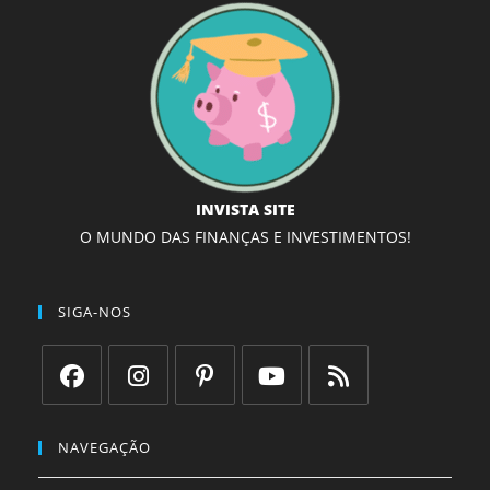
INVISTA SITE
O MUNDO DAS FINANÇAS E INVESTIMENTOS!
SIGA-NOS
Abre
Abre
Abre
Abre
Abre
em
em
em
em
em
NAVEGAÇÃO
uma
uma
uma
uma
uma