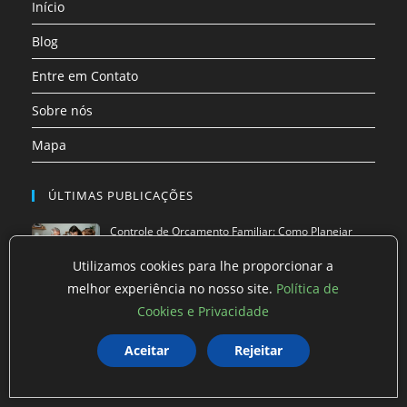
Início
nova
nova
nova
nova
nova
aba
aba
aba
aba
aba
Blog
Entre em Contato
Sobre nós
Mapa
ÚLTIMAS PUBLICAÇÕES
Controle de Orçamento Familiar: Como Planejar
Gastos em…
Utilizamos cookies para lhe proporcionar a
Desafio da Escada: Como Investir Valores
melhor experiência no nosso site.
Política de
Crescentes e M…
Cookies e Privacidade
Economia Doméstica Extrema: 32 Hábitos que
Aceitar
Rejeitar
Reduzem Dras…