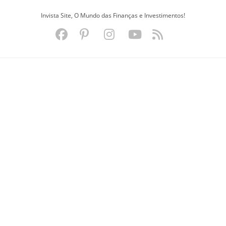
Ir
Invista Site, O Mundo das Finanças e Investimentos!
para
o
conteúdo