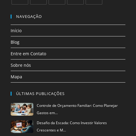
Abre
Abre
Abre
Abre
Abre
em
em
em
em
em
NAVEGAÇÃO
uma
uma
uma
uma
uma
Início
nova
nova
nova
nova
nova
aba
aba
aba
aba
aba
Blog
Entre em Contato
Sobre nós
Mapa
ÚLTIMAS PUBLICAÇÕES
Controle de Orçamento Familiar: Como Planejar
Gastos em…
Desafio da Escada: Como Investir Valores
Crescentes e M…