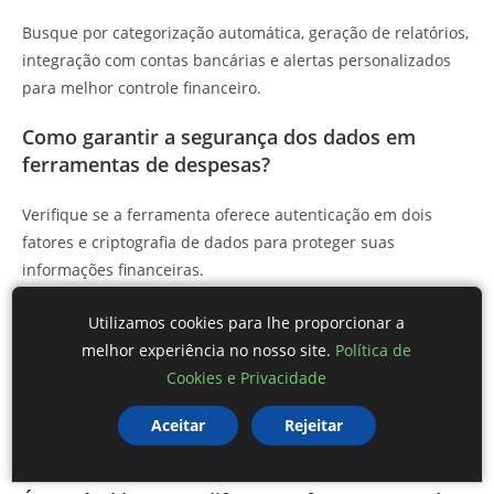
Busque por categorização automática, geração de relatórios,
integração com contas bancárias e alertas personalizados
para melhor controle financeiro.
Como garantir a segurança dos dados em
ferramentas de despesas?
Verifique se a ferramenta oferece autenticação em dois
fatores e criptografia de dados para proteger suas
informações financeiras.
Com que frequência devo revisar meus
Utilizamos cookies para lhe proporcionar a
relatórios de despesas?
melhor experiência no nosso site.
Política de
Cookies e Privacidade
Revisar mensalmente é uma boa prática, pois permite
ajustar o orçamento e tomar decisões informadas sobre
Aceitar
Rejeitar
seus gastos.