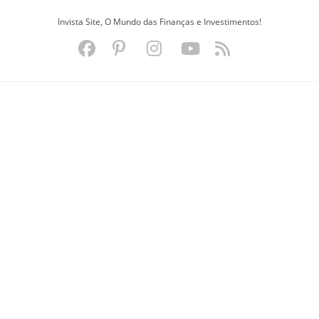
Ir
Invista Site, O Mundo das Finanças e Investimentos!
para
o
conteúdo