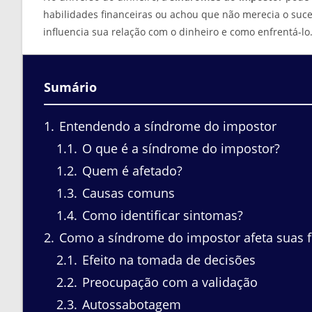
habilidades financeiras ou achou que não merecia o su
influencia sua relação com o dinheiro e como enfrentá-lo
Sumário
1
Entendendo a síndrome do impostor
1.1
O que é a síndrome do impostor?
1.2
Quem é afetado?
1.3
Causas comuns
1.4
Como identificar sintomas?
2
Como a síndrome do impostor afeta suas f
2.1
Efeito na tomada de decisões
2.2
Preocupação com a validação
2.3
Autossabotagem