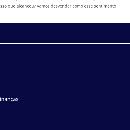
cesso que alcançou? Vamos desvendar como esse sentimento
.
inanças