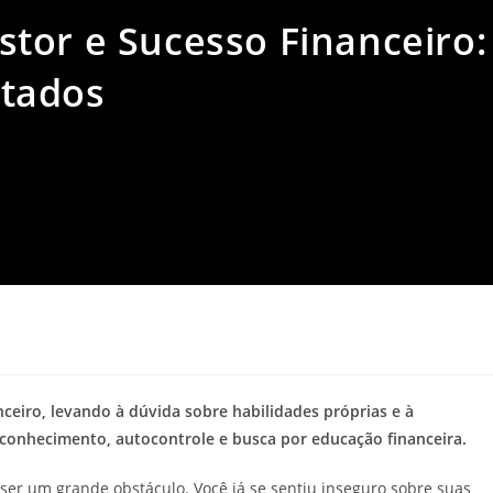
tor e Sucesso Financeiro:
tados
ceiro, levando à dúvida sobre habilidades próprias e à
econhecimento, autocontrole e busca por educação financeira.
ser um grande obstáculo. Você já se sentiu inseguro sobre suas