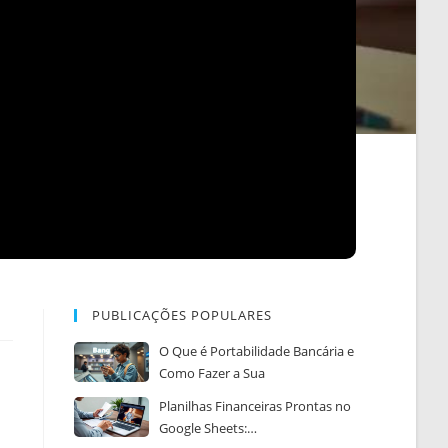
PUBLICAÇÕES POPULARES
O Que é Portabilidade Bancária e
Como Fazer a Sua
Planilhas Financeiras Prontas no
Google Sheets:…