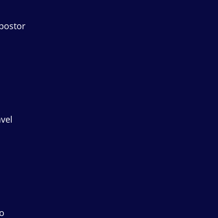
postor
vel
ro