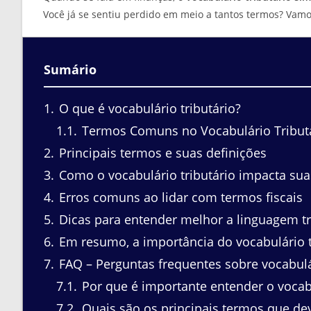
Você já se sentiu perdido em meio a tantos termos? Vamos
Sumário
1
O que é vocabulário tributário?
1.1
Termos Comuns no Vocabulário Tribut
2
Principais termos e suas definições
3
Como o vocabulário tributário impacta sua
4
Erros comuns ao lidar com termos fiscais
5
Dicas para entender melhor a linguagem tr
6
Em resumo, a importância do vocabulário t
7
FAQ – Perguntas frequentes sobre vocabulár
7.1
Por que é importante entender o vocabu
7.2
Quais são os principais termos que de