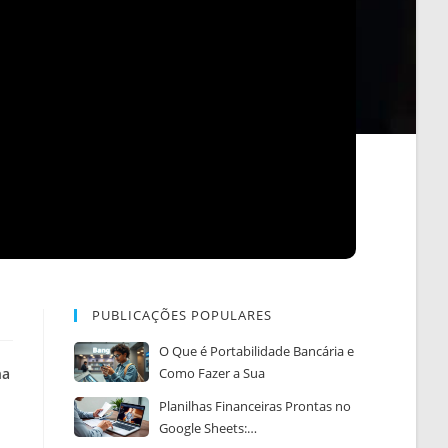
r
PUBLICAÇÕES POPULARES
O Que é Portabilidade Bancária e
na
Como Fazer a Sua
Planilhas Financeiras Prontas no
Google Sheets:…