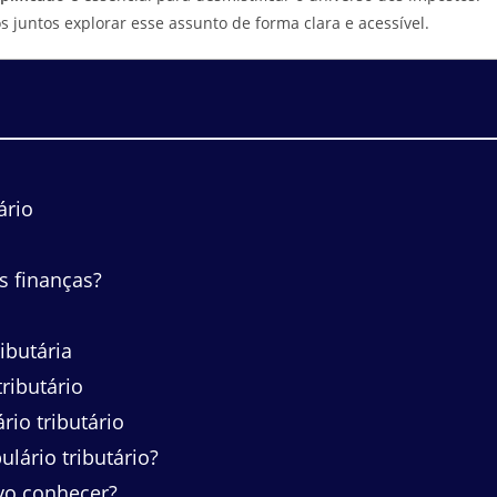
 juntos explorar esse assunto de forma clara e acessível.
ário
s finanças?
ibutária
ributário
io tributário
lário tributário?
vo conhecer?