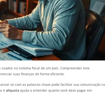
s usados no sistema fiscal de um país. Compreender este
renciar suas finanças de forma eficiente.
arizar-se com as palavras-chave pode facilitar sua comunicação c
ue é
alíquota
ajuda a entender quanto você deve pagar em