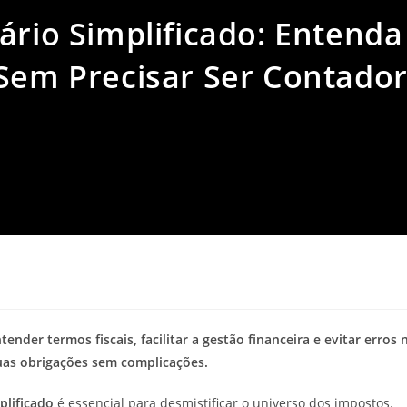
ário Simplificado: Entenda
 Sem Precisar Ser Contado
ender termos fiscais, facilitar a gestão financeira e evitar erros 
uas obrigações sem complicações.
plificado
é essencial para desmistificar o universo dos impostos.