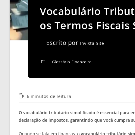
Vocabulário Tribut
os Termos Fiscais
Escrito por
Invista Site
Glossário Financeiro
Tempo
6 minutos de leitura
de
leitura:
O vocabulário tributário simplificado é essencial para ent
declaração de impostos, garantindo que você cumpra s
Quando se fala em finanças, o
vocabulário tributário sim