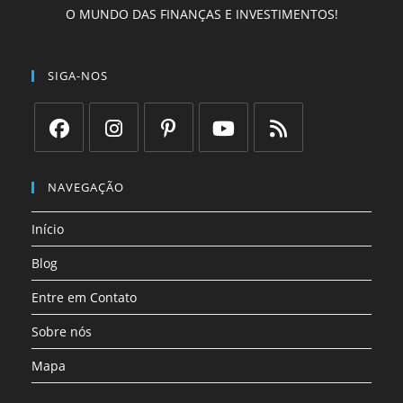
O MUNDO DAS FINANÇAS E INVESTIMENTOS!
SIGA-NOS
Abre
Abre
Abre
Abre
Abre
em
em
em
em
em
NAVEGAÇÃO
uma
uma
uma
uma
uma
Início
nova
nova
nova
nova
nova
aba
aba
aba
aba
aba
Blog
Entre em Contato
Sobre nós
Mapa