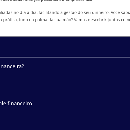
adas no dia a dia, facilitando a gestão do seu dinheiro. Você sabi
a prática, tudo na palma da sua mão? Vamos descobrir juntos com
inanceira?
le financeiro