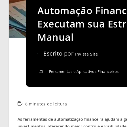
Automação Financ
Executam sua Estr
Manual
Escrito por
Invista Site
Ferramentas e Aplicativos Financeiros
Tempo
8 minutos de leitura
de
leitura:
As ferramentas de automatização financeira ajudam a g
investimentos, oferecendo maior controle e visibilidade