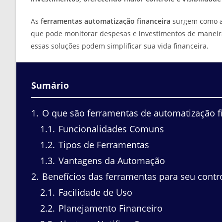
As
ferramentas automatização financeira
surgem como ali
que pode monitorar despesas e investimentos de maneir
essas soluções podem simplificar sua vida financeira.
Sumário
1
O que são ferramentas de automatização f
1.1
Funcionalidades Comuns
1.2
Tipos de Ferramentas
1.3
Vantagens da Automação
2
Benefícios das ferramentas para seu contro
2.1
Facilidade de Uso
2.2
Planejamento Financeiro