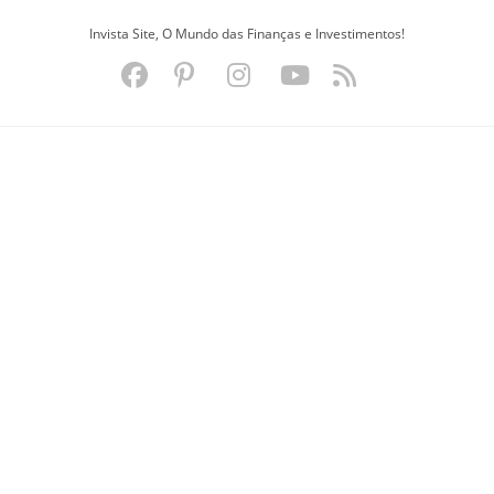
Ir
Invista Site, O Mundo das Finanças e Investimentos!
para
o
conteúdo