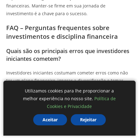
financeiras. Manter-se firme em sua jornada de
investimento é a chave para o sucesso.
FAQ – Perguntas frequentes sobre
investimentos e disciplina financeira
Quais são os principais erros que investidores
iniciantes cometem?
Investidores iniciantes costumam cometer erros como não
ter um plano financeiro, ignorar a diversificação e tomar
decisões impulsivas.
Utilizamos cookies para lhe proporcionar a
melhor experiência no nosso site.
Política de
Como posso manter a disciplina financeira?
Cookies e Privacidade
Para manter a disciplina financeira, estabeleça um
Aceitar
Rejeitar
orçamento mensal, defina metas claras e utilize ferramentas
de acompanhamento para monitorar seus gastos.