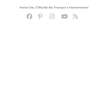
Ir
Invista Site, O Mundo das Finanças e Investimentos!
para
o
conteúdo