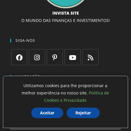
INVISTA SITE
O MUNDO DAS FINANÇAS E INVESTIMENTOS!
SIGA-NOS
Abre
Abre
Abre
Abre
Abre
em
em
em
em
em
NAVEGAÇÃO
uma
uma
uma
uma
uma
Utilizamos cookies para lhe proporcionar a
Início
nova
nova
nova
nova
nova
melhor experiência no nosso site.
Política de
aba
aba
aba
aba
aba
Cookies e Privacidade
Blog
Entre em Contato
Aceitar
Rejeitar
Sobre nós