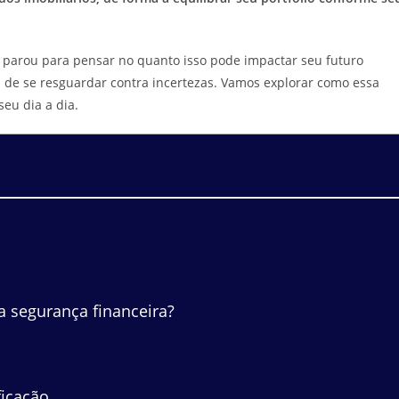
já parou para pensar no quanto isso pode impactar seu futuro
 de se resguardar contra incertezas. Vamos explorar como essa
seu dia a dia.
a segurança financeira?
ficação