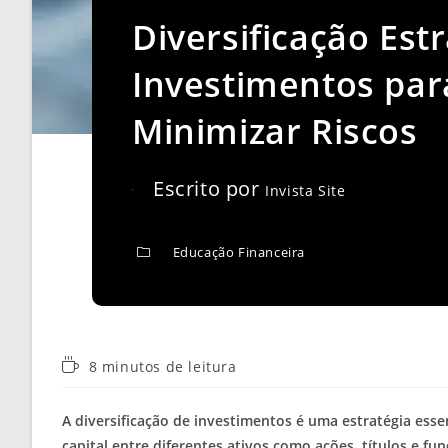
Diversificação Est
Investimentos pa
Minimizar Riscos
Escrito por
Invista Site
Educação Financeira
Tempo
8 minutos de leitura
de
leitura:
A diversificação de investimentos é uma estratégia essen
capital entre diferentes ativos como ações, títulos e fu