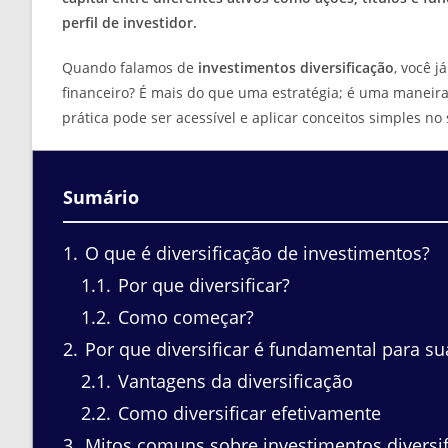
perfil de investidor.
Quando falamos de
investimentos diversificação
, você 
financeiro? É mais do que uma estratégia; é uma maneira
prática pode ser acessível e aplicar conceitos simples no 
Sumário
1
O que é diversificação de investimentos?
1.1
Por que diversificar?
1.2
Como começar?
2
Por que diversificar é fundamental para su
2.1
Vantagens da diversificação
2.2
Como diversificar efetivamente
3
Mitos comuns sobre investimentos diversi