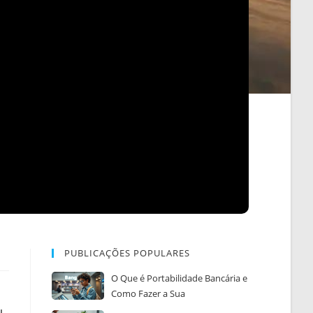
PUBLICAÇÕES POPULARES
O Que é Portabilidade Bancária e
Como Fazer a Sua
u