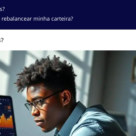
s?
rebalancear minha carteira?
s?