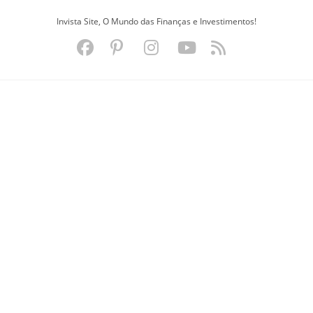
Ir
Invista Site, O Mundo das Finanças e Investimentos!
para
o
conteúdo