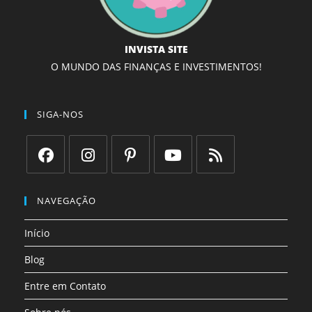
INVISTA SITE
O MUNDO DAS FINANÇAS E INVESTIMENTOS!
SIGA-NOS
Abre
Abre
Abre
Abre
Abre
em
em
em
em
em
NAVEGAÇÃO
uma
uma
uma
uma
uma
Início
nova
nova
nova
nova
nova
aba
aba
aba
aba
aba
Blog
Entre em Contato