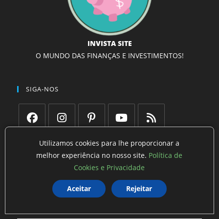
INVISTA SITE
O MUNDO DAS FINANÇAS E INVESTIMENTOS!
SIGA-NOS
Abre
Abre
Abre
Abre
Abre
Utilizamos cookies para lhe proporcionar a
em
em
em
em
em
NAVEGAÇÃO
melhor experiência no nosso site.
Política de
uma
uma
uma
uma
uma
Cookies e Privacidade
Início
nova
nova
nova
nova
nova
aba
aba
aba
aba
aba
Aceitar
Rejeitar
Blog
Entre em Contato