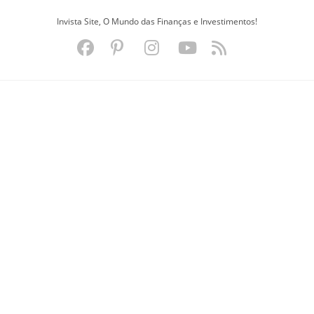
Ir
Invista Site, O Mundo das Finanças e Investimentos!
para
o
conteúdo